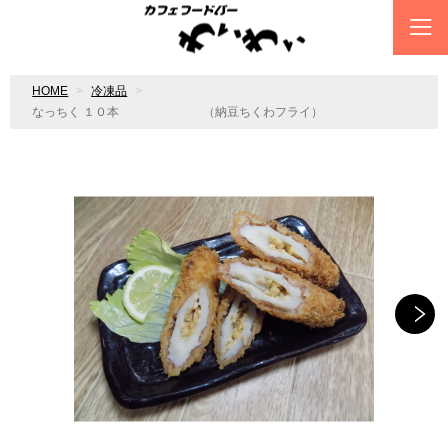
HOME
冷凍品
なっちく １０本 （納豆ちくわフライ）