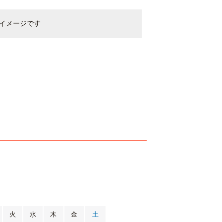
イメージです
月
火
水
木
金
土