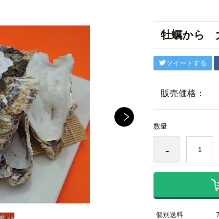
牡蠣から 
ツイートする
販売価格：
数量
-
個別送料